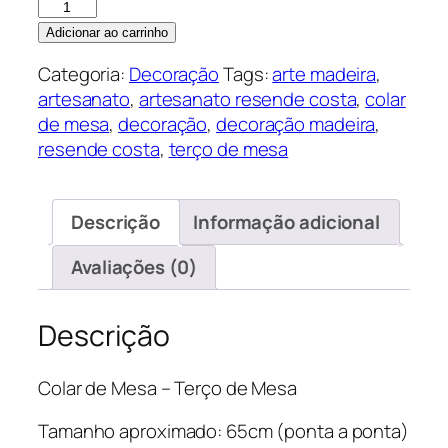
Colar
de
Adicionar ao carrinho
Mesa
Categoria:
Decoração
Tags:
arte madeira
,
quantidade
artesanato
,
artesanato resende costa
,
colar
de mesa
,
decoração
,
decoração madeira
,
resende costa
,
terço de mesa
Descrição
Informação adicional
Avaliações (0)
Descrição
Colar de Mesa – Terço de Mesa
Tamanho aproximado: 65cm (ponta a ponta)