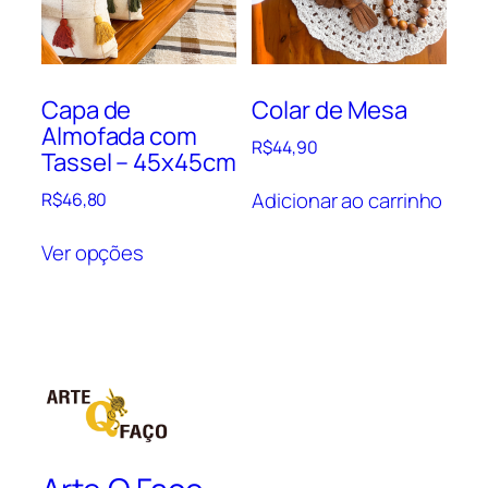
Capa de
Colar de Mesa
Almofada com
R$
44,90
Tassel – 45x45cm
Adicionar ao carrinho
R$
46,80
Este
Ver opções
produto
tem
várias
variantes.
As
opções
podem
ser
escolhidas