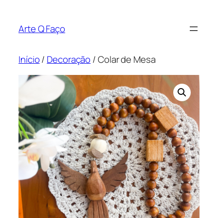
Pular
para
Arte Q Faço
o
conteúdo
Início
/
Decoração
/ Colar de Mesa