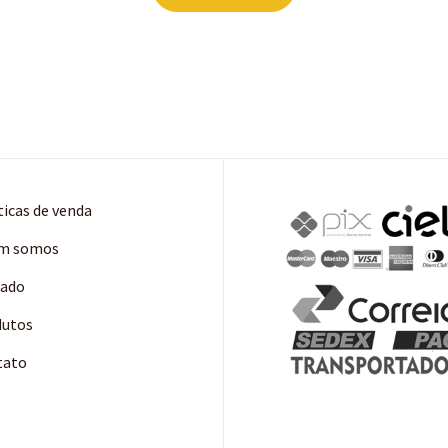
ticas de venda
m somos
cado
dutos
tato