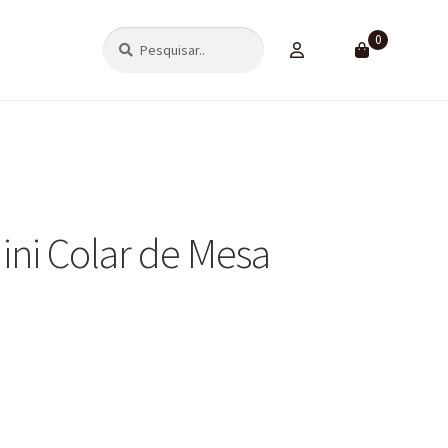
Pesquisar
Pesquisar
0
por:
Mini Colar de Mesa