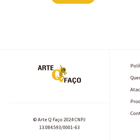
Polí
Que
Ata
Pro
Con
© Arte Q Faço 2024 CNPJ
13.084.593/0001-63