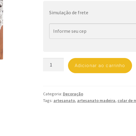
Simulação de frete
Enfeite
Adicionar ao carrinho
de
Porta
/
Mini
Categoria:
Decoração
Colar
Tags:
artesanato
,
artesanato madeira
,
colar de 
de
Mesa
quantidade