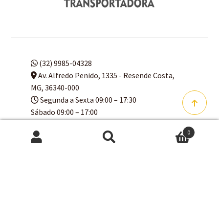
(32) 9985-04328
Av. Alfredo Penido, 1335 - Resende Costa,
MG, 36340-000
Segunda a Sexta 09:00 – 17:30
Sábado 09:00 – 17:00
Domingo 09:00 – 16:00
0
Pesquisar
Pesquisar
por:
© Arte Q Faço 2024 CNPJ
13.084.593/0001-63