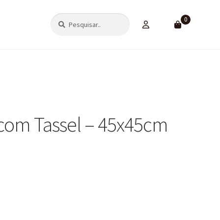
Pesquisar
Pesquisar
0
por:
com Tassel – 45x45cm