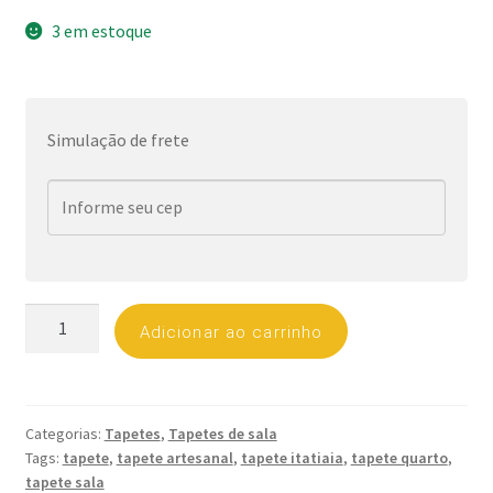
3 em estoque
Simulação de frete
Tapete
Adicionar ao carrinho
Itatiaia
-
Sala
Quarto
Categorias:
Tapetes
,
Tapetes de sala
Listrado
Tags:
tapete
,
tapete artesanal
,
tapete itatiaia
,
tapete quarto
,
Algodão
tapete sala