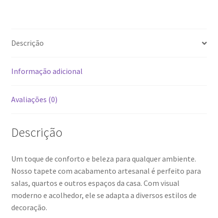
Preto
com
Cru
Descrição
|
Artesanal
1.5x2m
Informação adicional
quantidade
Avaliações (0)
Descrição
Um toque de conforto e beleza para qualquer ambiente.
Nosso tapete com acabamento artesanal é perfeito para
salas, quartos e outros espaços da casa. Com visual
moderno e acolhedor, ele se adapta a diversos estilos de
decoração.