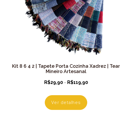
Kit 8 6 4 2 | Tapete Porta Cozinha Xadrez | Tear
Mineiro Artesanal
Faixa
–
R$
29,90
R$
119,90
de
preço:
Ver detalhes
R$29,90
através
R$119,90