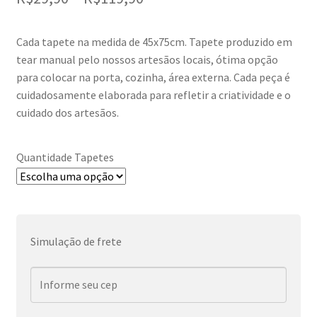
de
Cada tapete na medida de 45x75cm. Tapete produzido em
preço:
tear manual pelo nossos artesãos locais, ótima opção
R$29,90
para colocar na porta, cozinha, área externa. Cada peça é
cuidadosamente elaborada para refletir a criatividade e o
através
cuidado dos artesãos.
R$119,90
Quantidade Tapetes
Simulação de frete