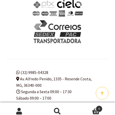
(32) 9985-04328
Av. Alfredo Penido, 1335 - Resende Costa,
MG, 36340-000
Segunda a Sexta 09:00 – 17:30
Sábado 09:00 – 17:00
Domingo 09:00 – 16:00
0
Pesquisar
Pesquisar