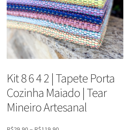
Kit 8 6 4 2 | Tapete Porta
Cozinha Maiado | Tear
Mineiro Artesanal
Faixa
R$
29,90
–
R$
119,90