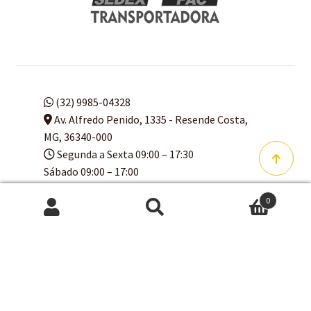
(32) 9985-04328
Av. Alfredo Penido, 1335 - Resende Costa,
MG, 36340-000
Segunda a Sexta 09:00 – 17:30
Sábado 09:00 – 17:00
Domingo 09:00 – 16:00
0
Pesquisar
Pesquisar
por:
© Arte Q Faço 2024 CNPJ
13.084.593/0001-63