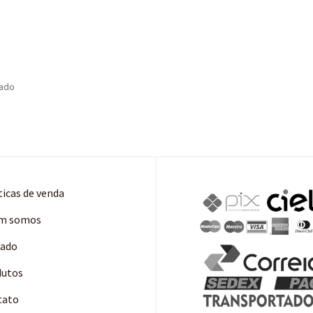
tado
ticas de venda
m somos
cado
dutos
tato