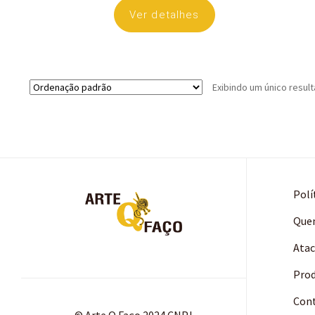
Ver detalhes
Exibindo um único resul
Polí
Que
Ata
Pro
Con
© Arte Q Faço 2024 CNPJ