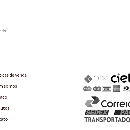
tado
ticas de venda
m somos
cado
dutos
tato