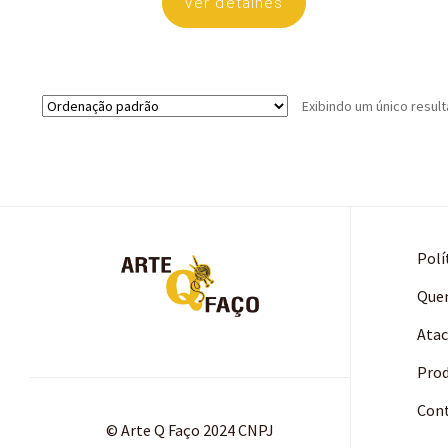
Ver detalhes
Exibindo um único resul
Polí
Que
Ata
Pro
Con
© Arte Q Faço 2024 CNPJ