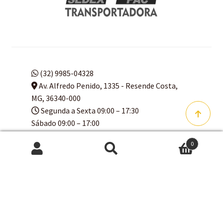
(32) 9985-04328
Av. Alfredo Penido, 1335 - Resende Costa,
MG, 36340-000
Segunda a Sexta 09:00 – 17:30
Sábado 09:00 – 17:00
Domingo 09:00 – 16:00
0
Pesquisar
Pesquisar
por:
© Arte Q Faço 2024 CNPJ
13.084.593/0001-63