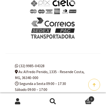
(32) 9985-04328
Av. Alfredo Penido, 1335 - Resende Costa,
MG, 36340-000
Segunda a Sexta 09:00 – 17:30
Sábado 09:00 – 17:00
Domingo 09:00 – 16:00
0
Pesquisar
Pesquisar