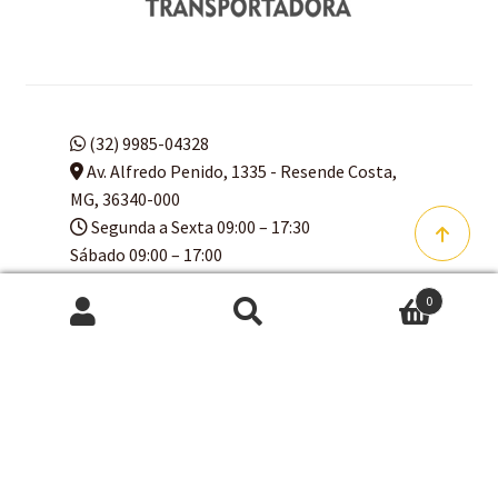
(32) 9985-04328
Av. Alfredo Penido, 1335 - Resende Costa,
MG, 36340-000
Segunda a Sexta 09:00 – 17:30
Sábado 09:00 – 17:00
Domingo 09:00 – 16:00
0
Pesquisar
Pesquisar
por:
© Arte Q Faço 2024 CNPJ
13.084.593/0001-63