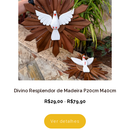
Divino Resplendor de Madeira P20cm M40cm
Faixa
–
R$
29,00
R$
79,90
de
preço:
Ver detalhes
R$29,00
através