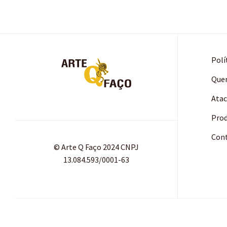
Polí
Que
Ata
Pro
Con
© Arte Q Faço 2024 CNPJ
13.084.593/0001-63