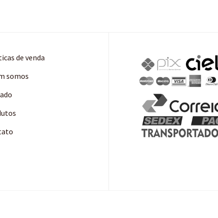
ticas de venda
m somos
cado
dutos
tato