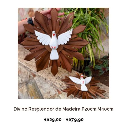
Divino Resplendor de Madeira P20cm M40cm
Faixa
–
R$
29,00
R$
79,90
de