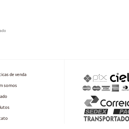
tado
ticas de venda
m somos
cado
dutos
tato